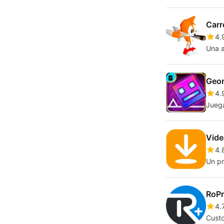
Carr
4.
Una a
Geom
4.
Jueg
Vide
4.
Un pr
RoPr
4.
Cust