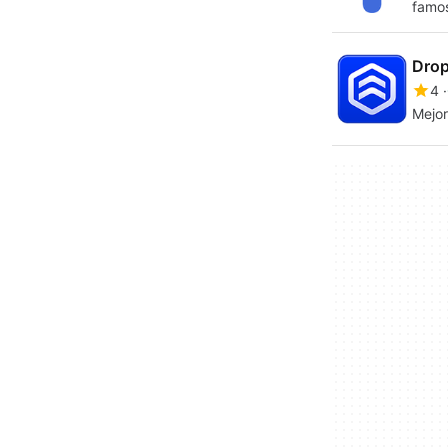
famos
Drop
4
Mejor