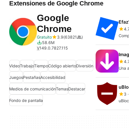
Extensiones de Google Chrome
Google
Efaz
Chrome
4.
Compl
Gratuito
3.9
63821
58.6M
V
149.0.7827.115
Imag
4.
Video
Trabajo
Tiempo
Código abierto
Diversión
Una a
Juegos
Pestañas
Accesibilidad
uBlo
Medios de comunicación
Temas
Destacar
3
Fondo de pantalla
uBloc