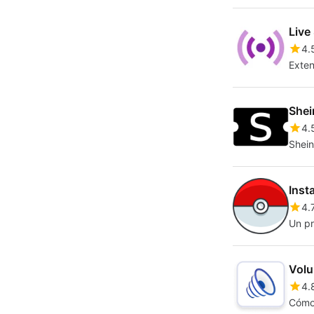
Live
4.
Exten
Shei
4.
Shein
Inst
4.
Un pr
Volu
4.
Cómo 