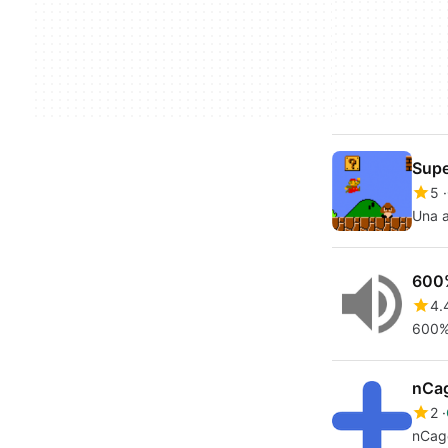
Supe
5
Una a
600
4.
600%
nCa
2
nCage