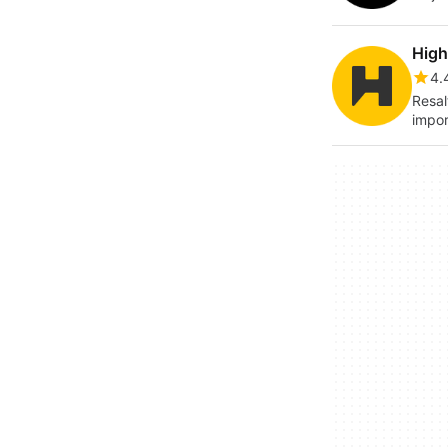
High
4.
Resal
impor