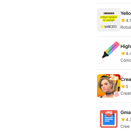
Yell
4.
Rotul
High
4.
Cómo 
Crea
5
Creat
Gmai
4.
Cree 