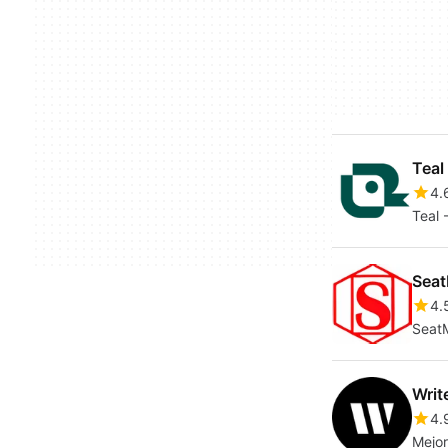
Teal
4.
Teal 
Seat
4.
SeatM
Writ
4.
Mejor