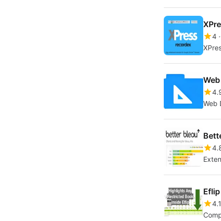
XPre
4
XPres
Web 
4.
Web D
Bett
4.
Exten
Efli
4.
Compr