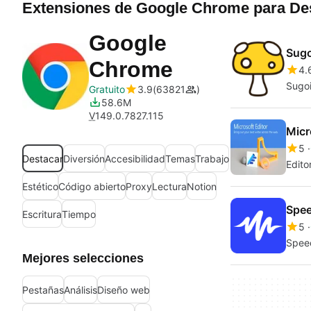
Extensiones de Google Chrome para De
Google
Sugo
Chrome
4.
Sugoi
Gratuito
3.9
63821
58.6M
V
149.0.7827.115
Micr
5
Destacar
Diversión
Accesibilidad
Temas
Trabajo
Edito
Estético
Código abierto
Proxy
Lectura
Notion
Spee
Escritura
Tiempo
5
Speec
Mejores selecciones
Pestañas
Análisis
Diseño web